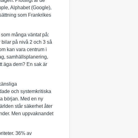
agen. Plötsligt är de
Apple, Alphabet (Google),
sättning som Frankrikes
 som många väntat på:
bilar på nivå 2 och 3 så
 som kan vara centrum i
lag, samhällsplanering,
tt äga dem? En sak är
känsliga
ddade och systemkritiska
ra början. Med en ny
ärlden står säkerhet åter
runder. Men uppvaknandet
oriteter. 36% av