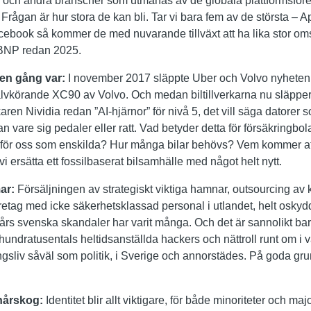
och andra branscher som utmanas av de globala plattformsföret
t. Frågan är hur stora de kan bli. Tar vi bara fem av de största – 
ebook så kommer de med nuvarande tillväxt att ha lika stor om
 BNP redan 2025.
 en gång var:
I november 2017 släppte Uber och Volvo nyheten
älvkörande XC90 av Volvo. Och medan biltillverkarna nu släpper 
karen Nividia redan ”AI-hjärnor” för nivå 5, det vill säga datorer
an vare sig pedaler eller ratt. Vad betyder detta för försäkringbo
 för oss som enskilda? Hur många bilar behövs? Vem kommer a
vi ersätta ett fossilbaserat bilsamhälle med något helt nytt.
mar:
Försäljningen av strategiskt viktiga hamnar, outsourcing av 
öretag med icke säkerhetsklassad personal i utlandet, helt osky
rs svenska skandaler har varit många. Och det är sannolikt ba
 hundratusentals heltidsanställda hackers och nättroll runt om i v
ngsliv såväl som politik, i Sverige och annorstädes. På goda g
snårskog:
Identitet blir allt viktigare, för både minoriteter och maj