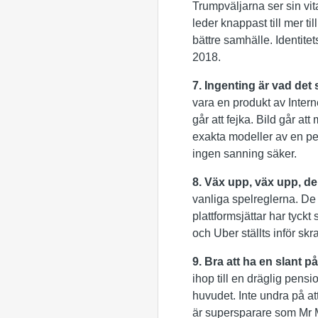
Trumpväljarna ser sin vit
leder knappast till mer til
bättre samhälle. Identitet
2018.
7. Ingenting är vad det s
vara en produkt av Intern
går att fejka. Bild går a
exakta modeller av en p
ingen sanning säker.
8. Väx upp, väx upp, d
vanliga spelreglerna. De
plattformsjättar har tyck
och Uber ställts inför sk
9. Bra att ha en slant p
ihop till en dräglig pensi
huvudet. Inte undra på at
är supersparare som Mr 