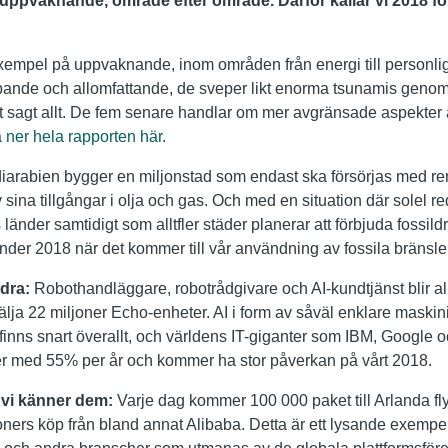
lt uppvaknande, område efter område. Därför kallar vi 2018 fö
exempel på uppvaknande, inom områden från energi till personlig
ipande och allomfattande, de sveper likt enorma tsunamis genom
art sagt allt. De fem senare handlar om mer avgränsade aspekt
a ner hela rapporten här
.
arabien bygger en miljonstad som endast ska försörjas med ren 
sina tillgångar i olja och gas. Och med en situation där solel red
länder samtidigt som alltfler städer planerar att förbjuda fossildr
under 2018 när det kommer till vår användning av fossila bränsl
ndra:
Robothandläggare, robotrådgivare och AI-kundtjänst blir all
lja 22 miljoner Echo-enheter. AI i form av såväl enklare maski
finns snart överallt, och världens IT-giganter som IBM, Google
r med 55% per år och kommer ha stor påverkan på vårt 2018.
m vi känner dem:
Varje dag kommer 100 000 paket till Arlanda fly
soners köp från bland annat Alibaba. Detta är ett lysande exem