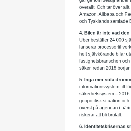
går genom detaljhandeln 
överallt. Och tar över all
Amazon, Alibaba och Fac
och Tysklands samlade
4. Bilen är inte vad den
Uber beställer 24 000 sj
lanserar processortillver
helt självkörande bilar ut
fastighetsbranschen och
säker, redan 2018 börjar 
5. Inga mer söta dröm
informationssystem till f
säkerhetssystem – 2016 å
geopolitisk situation och
överst på agendan i näri
riskerar att bli brutalt.
6. Identitetskrisernas 