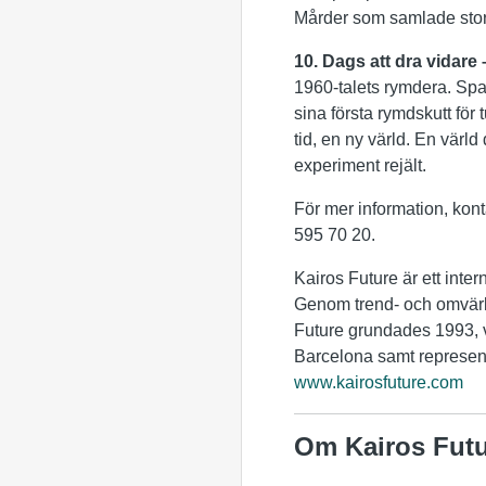
Mårder som samlade sto
10. Dags att dra vidare –
1960-talets rymdera. Spa
sina första rymdskutt för
tid, en ny värld. En vär
experiment rejält.
För mer information, kon
595 70 20.
Kairos Future är ett inter
Genom trend- och omvärld
Future grundades 1993, v
Barcelona samt represent
www.kairosfuture.com
Om Kairos Fut