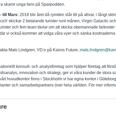
ra skaror unga fans på Sparpodden.
 till Mars:
2018 blir året då rymden slår till på allvar, i långt st
ceX skickar 2 betalande turister runt månen, Virgin Galactic oc
 turister och fem team tävlar om att skicka obemannade farkoster 
ld där vi också kommer att vidga våra vyer och sänka kostnadern
takta Mats Lindgren, VD:n på Kairos Future,
mats.lindgren@kair
nationellt konsult- och analysföretag som hjälper företag att först
sanalys, innovation och strategi, ger vi våra kunder de stor
årt huvudkontor finns i Stockholm vi har egna kontor i Götebo
anter och samarbetspartners över hela världen. För mer informa
ure