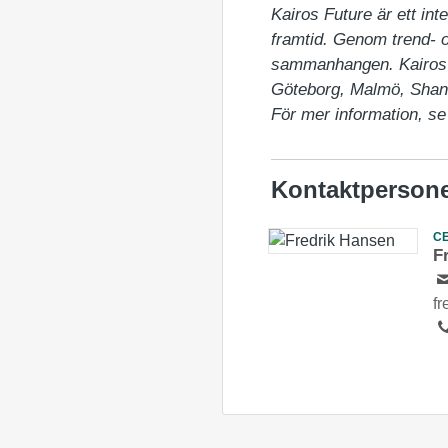
Kairos Future är ett int
framtid. Genom trend- o
sammanhangen. Kairos F
Göteborg, Malmö, Shang
För mer information, s
Kontaktperson
C
F
f