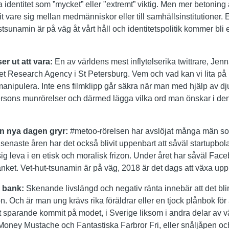
a identitet som ”mycket” eller "extremt” viktig. Men mer betoning 
lit vare sig mellan medmänniskor eller till samhällsinstitutioner. El
stsunamin är på väg åt vårt håll och identitetspolitik kommer bli
er ut att vara:
En av världens mest inflytelserika twittrare, Jen
et Research Agency i St Petersburg. Vem och vad kan vi lita på i
tt manipulera. Inte ens filmklipp går säkra när man med hjälp av 
ersons munrörelser och därmed lägga vilka ord man önskar i d
en nya dagen gryr:
#metoo-rörelsen har avslöjat många män som
 senaste åren har det också blivit uppenbart att såväl startupbo
t sig leva i en etisk och moralisk frizon. Under året har såväl Fa
ranket. Vet-hut-tsunamin är på väg, 2018 är det dags att växa up
å bank:
Skenande livslängd och negativ ränta innebär att det blir 
on. Och är man ung krävs rika föräldrar eller en tjock plånbok för 
t sparande kommit på modet, i Sverige liksom i andra delar av v
Money Mustache och Fantastiska Farbror Fri, eller snåljåpen o