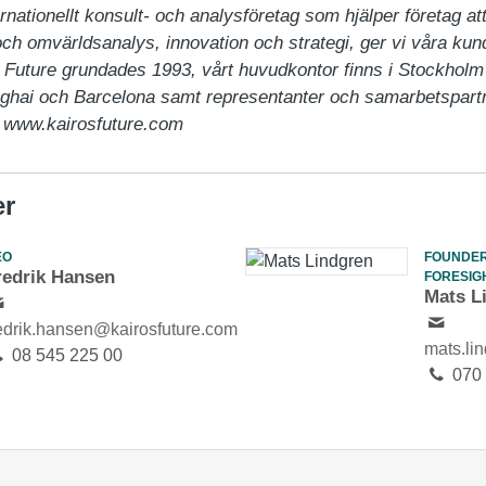
ernationellt konsult- och analysföretag som hjälper företag att
ch omvärldsanalys, innovation och strategi, ger vi våra kund
uture grundades 1993, vårt huvudkontor finns i Stockholm v
hai och Barcelona samt representanter och samarbetspartne
e www.kairosfuture.com
er
EO
FOUNDER
redrik Hansen
FORESIG
Mats L
redrik.hansen@kairosfuture.com
mats.li
08 545 225 00
070 