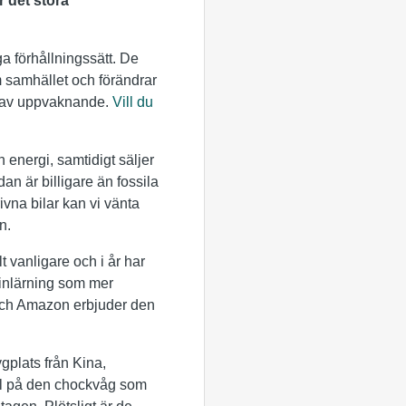
r det stora
a förhållningssätt. De
 samhället och förändrar
er av uppvaknande.
Vill du
energi, samtidigt säljer
an är billigare än fossila
ivna bilar kan vi vänta
en.
t vanligare och i år har
ninlärning som mer
 och Amazon erbjuder den
gplats från Kina,
pel på den chockvåg som