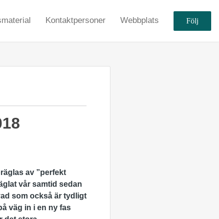
material
Kontaktpersoner
Webbplats
Följ
018
räglas av ”perfekt
räglat vår samtid sedan
vad som också är tydligt
 väg in i en ny fas