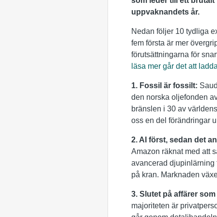
som leder till ett bruta
uppvaknandets år.
Nedan följer 10 tydliga 
fem första är mer övergr
förutsättningarna för sn
läsa mer går det att ladd
1. Fossil är fossilt:
Saudi
den norska oljefonden av 
bränslen i 30 av världens 
oss en del förändringar 
2. AI först, sedan det a
Amazon räknat med att sä
avancerad djupinlärning 
på kran. Marknaden växe
3. Slutet på affärer so
majoriteten är privatper