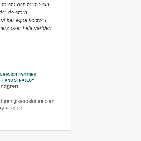
 förstå och forma sin 
er de stora 
i har egna kontor i 
rs över hela världen. 
, SENIOR PARTNER
HT AND STRATEGY
indgren
ndgren@kairosfuture.com
595 70 20