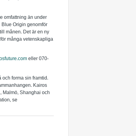
örre omfattning än under
h Blue Origin genomför
till månen. Det är en ny
a för många vetenskapliga
osfuture.com
eller 070-
å och forma sin framtid.
a sammanhangen. Kairos
rg, Malmö, Shanghai och
tion, se