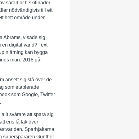
av särart och skillnader
ler nödvändigtvis till ett
 ett hett område under
na Abrams, visade sig
 en digital värld? Text
djupinlärning kan bygga
ennes mun. 2018 går
 ansett sig stå över de
lag som etablerade
cebook som Google, Twitter
p.
allt svårare att spara sig
att ens få tak över
ästvärlden. Sparhjältarna
ch superspararen Günther